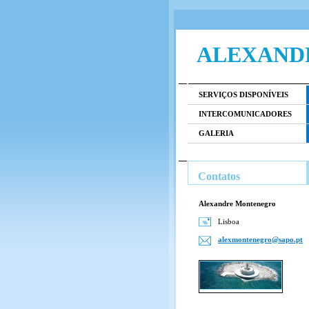
ALEXAND
SERVIÇOS DISPONÍVEIS
INTERCOMUNICADORES
GALERIA
Contatos
Alexandre Montenegro
Lisboa
alexmont
enegro@s
apo.pt