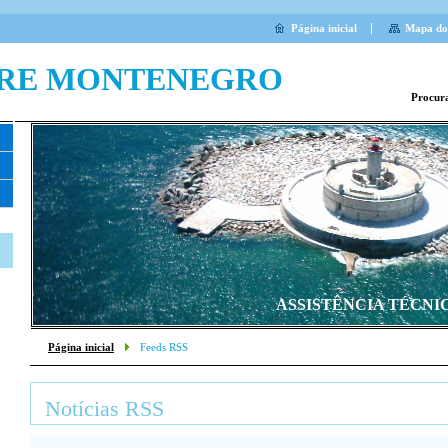
Página inicial
Mapa do 
RE MONTENEGRO
Procur
ASSISTÊNCIA TÉCNI
Página inicial
Feeds RSS
Notícias RSS