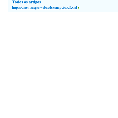
Todos os artigos
https://amontenegro.webnode.com.pt/rss/all.xml